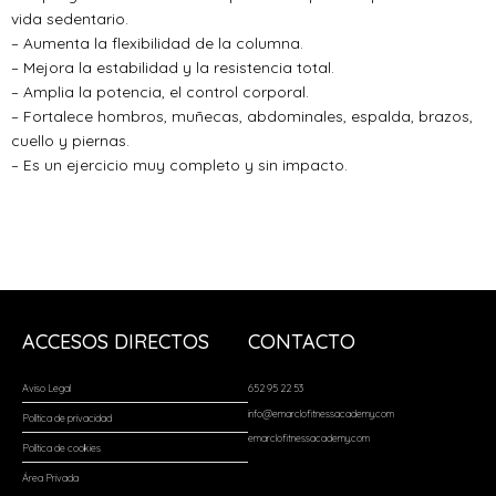
vida sedentario.
– Aumenta la flexibilidad de la columna.
– Mejora la estabilidad y la resistencia total.
– Amplia la potencia, el control corporal.
– Fortalece hombros, muñecas, abdominales, espalda, brazos,
cuello y piernas.
– Es un ejercicio muy completo y sin impacto.
ACCESOS DIRECTOS
CONTACTO
Aviso Legal
652 95 22 53
info@emarclofitnessacademy.com
Política de privacidad
emarclofitnessacademy.com
Política de cookies
Área Privada