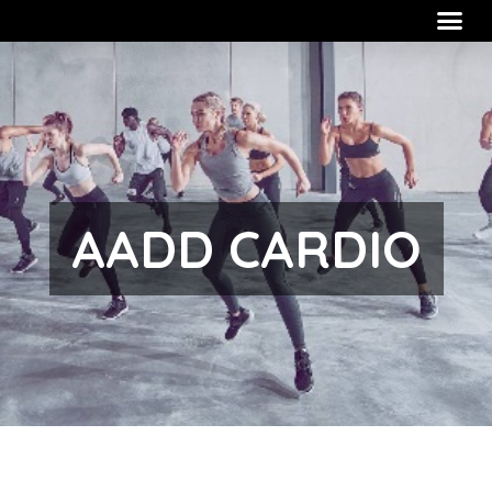
Me
Ir
al
contenido
AADD CARDIO